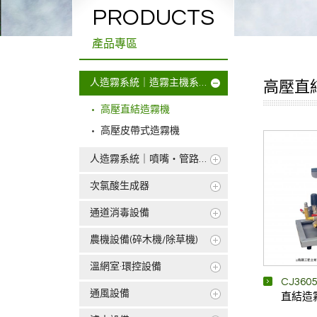
PRODUCTS
產品專區
人造霧系統｜造霧主機系列
高壓直
高壓直結造霧機
高壓皮帶式造霧機
人造霧系統｜噴嘴‧管路配件
【噴嘴】高壓噴嘴系列
次氯酸生成器
【接頭】雙內仁銅接頭系列
次氯酸生成器
通道消毒設備
【接頭】銅電鍍快速接頭
車道消毒設備
農機設備(碎木機/除草機)
【接頭】其他接頭零配件
人行通道消毒設備
碎木機
溫網室·環控設備
【管路】高壓管路系列
CJ3605
通風設備
直結造